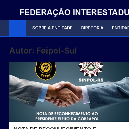
Skip
to
content
SOBRE A ENTIDADE
DIRETORIA
ENTIDAD
Autor:
Feipol-Sul