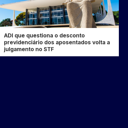
ADI que questiona o desconto
previdenciário dos aposentados volta a
julgamento no STF